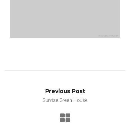
Corporate
Illustration
Web Design
Bran
Previous Post
Sunrise Green House